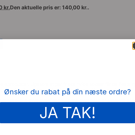
00
kr.
Den aktuelle pris er: 140,00 kr..
lejeprodukter. Ligesom et par friske hvide sokker får de fleste ry
fordel af at holde cyklen i optimal stand til enhver tid.
Ønsker du rabat på din næste ordre?
endt til alle cykeloverflader. Denne cykelvask er sikker til 
JA TAK!