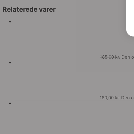
Relaterede varer
185,00
kr.
Den op
160,00
kr.
Den op