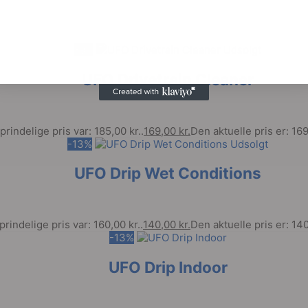
-9%
Udsolgt
UFO Drivetrain Cleaner
rindelige pris var: 185,00 kr..
169,00
kr.
Den aktuelle pris er: 169
-13%
Udsolgt
UFO Drip Wet Conditions
rindelige pris var: 160,00 kr..
140,00
kr.
Den aktuelle pris er: 140
-13%
UFO Drip Indoor