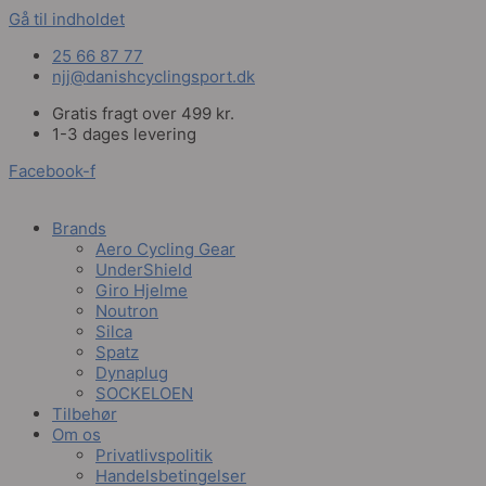
Gå til indholdet
25 66 87 77
njj@danishcyclingsport.dk
Gratis fragt over 499 kr.
1-3 dages levering
Facebook-f
Brands
Aero Cycling Gear
UnderShield
Giro Hjelme
Noutron
Silca
Spatz
Dynaplug
SOCKELOEN
Tilbehør
Om os
Privatlivspolitik
Handelsbetingelser