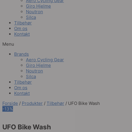
Aero Cycling Gear
Giro Hjelme
Noutron
Silca
Tilbehør
Om os
Kontakt
Menu
Brands
Aero Cycling Gear
Giro Hjelme
Noutron
Silca
Tilbehør
Om os
Kontakt
Forside
/
Produkter
/
Tilbehør
/ UFO Bike Wash
-13%
UFO Bike Wash