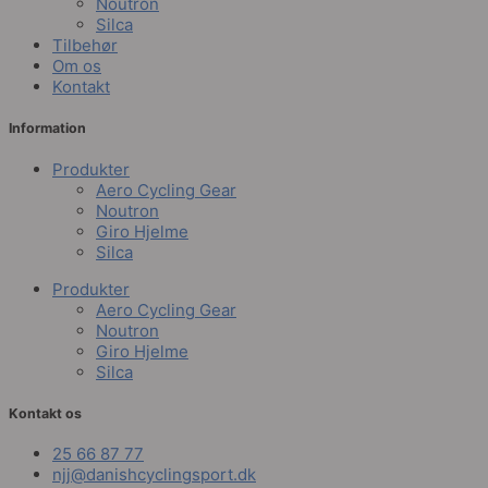
Noutron
Silca
Tilbehør
Om os
Kontakt
Information
Produkter
Aero Cycling Gear
Noutron
Giro Hjelme
Silca
Produkter
Aero Cycling Gear
Noutron
Giro Hjelme
Silca
Kontakt os
25 66 87 77
njj@danishcyclingsport.dk