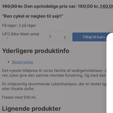
160,00
kr.
Den oprindelige pris var: 160,00 kr..
140,
“Ren cykel er nøglen til sejr!”
På lager:
2 på lager
UFO Bike Wash antal
-
+
Tilføj til kurv
Yderligere produktinfo
Beskrivelse
Det nyeste tilføjelse til vores familie af vedligeholdelses- og p
ren cykel give den samme mentale forsikring. Og med den ekstra 
En miljøvenlig skummende cykelshampoo, der er testet og godk
eller tilsatte dufte.
Flaske med 500 ml.
Lignende produkter