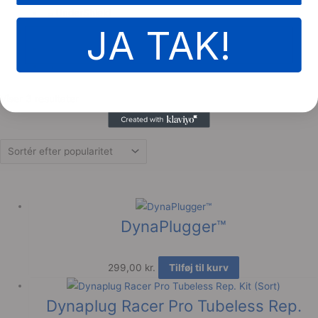
UnderShield
JA TAK!
Produkter
Alle produkter
Tilbehør
Viser 3 resultater
DynaPlugger™
299,00
kr.
Tilføj til kurv
Dynaplug Racer Pro Tubeless Rep.