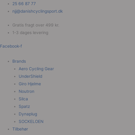
Gå
Sorteret
25 66 87 77
til
efter
njj@danishcyclingsport.dk
indholdet
popularitet
Gratis fragt over 499 kr.
1-3 dages levering
Facebook-f
Brands
Aero Cycling Gear
UnderShield
Giro Hjelme
Noutron
Silca
Spatz
Dynaplug
SOCKELOEN
Tilbehør