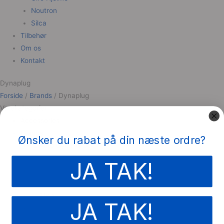
Noutron
Silca
Tilbehør
Om os
Kontakt
Dynaplug
Forside
/
Brands
/ Dynaplug
Varekategorier
Accessories
Brands
Ønsker du rabat på din næste ordre?
Aero Cycling Gear
Dynaplug
JA TAK!
Giro Hjelme
Noutron
Silca
JA TAK!
SOCKELOEN
Spatz