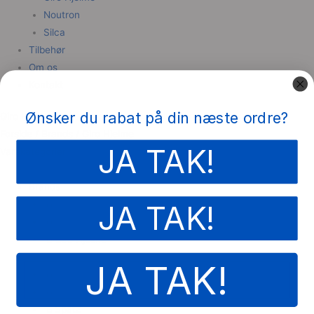
Noutron
Silca
Tilbehør
Om os
Kontakt
Ønsker du rabat på din næste ordre?
Giro Hjelme
Forside
/
Brands
/ Giro Hjelme
JA TAK!
Varekategorier
Accessories
Brands
Aero Cycling Gear
JA TAK!
Dynaplug
Giro Hjelme
Noutron
JA TAK!
Silca
SOCKELOEN
Spatz