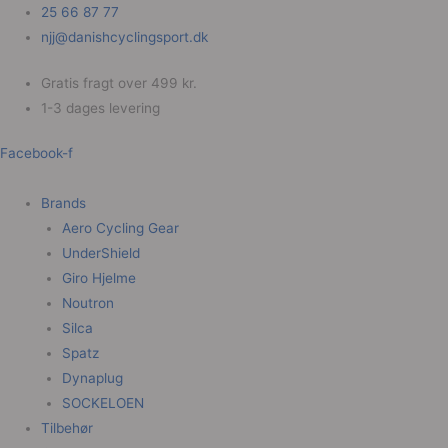
Gå
25 66 87 77
til
njj@danishcyclingsport.dk
indholdet
Gratis fragt over 499 kr.
1-3 dages levering
Facebook-f
Brands
Aero Cycling Gear
UnderShield
Giro Hjelme
Noutron
Silca
Spatz
Dynaplug
SOCKELOEN
Tilbehør