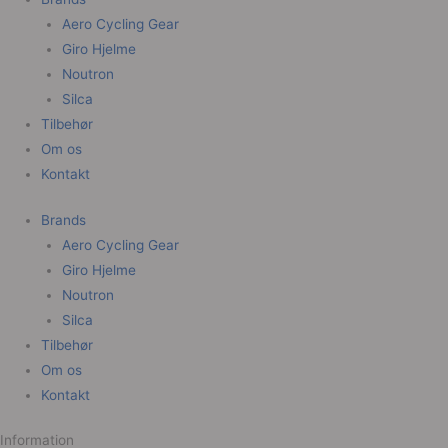
vælge
Aero Cycling Gear
på
Giro Hjelme
varesi
Noutron
Silca
Tilbehør
Om os
Kontakt
Brands
Aero Cycling Gear
Giro Hjelme
Noutron
Silca
Tilbehør
Om os
Kontakt
Information