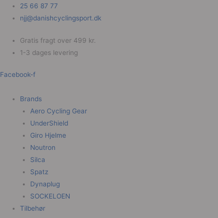
Gå
25 66 87 77
til
njj@danishcyclingsport.dk
indholdet
Gratis fragt over 499 kr.
1-3 dages levering
Facebook-f
Brands
Aero Cycling Gear
UnderShield
Giro Hjelme
Noutron
Silca
Spatz
Dynaplug
SOCKELOEN
Tilbehør