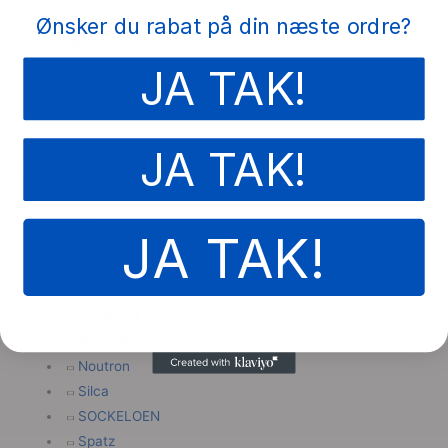
Noutron
Ønsker du rabat på din næste ordre?
Silca
JA TAK!
Tilbehør
Om os
Kontakt
JA TAK!
Silca
Forside
/
Brands
/ Silca
Varekategorier
JA TAK!
Accessories
Brands
Aero Cycling Gear
Dynaplug
Giro Hjelme
Noutron
Silca
SOCKELOEN
Spatz