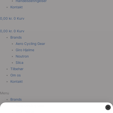
Handelsbetingelser
Kontakt
0,00
kr.
0
Kurv
0,00
kr.
0
Kurv
Brands
Aero Cycling Gear
Giro Hjelme
Noutron
Silca
Tilbehør
Om os
Kontakt
Menu
Brands
Aero Cycling Gear
Giro Hjelme