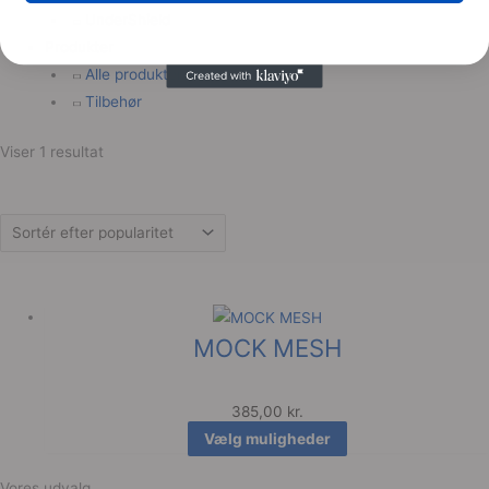
UnderShield
Produkter
Alle produkter
Tilbehør
Viser 1 resultat
Dette
MOCK MESH
vare
har
flere
385,00
kr.
varianter.
Vælg muligheder
Mulighederne
kan
Vores udvalg